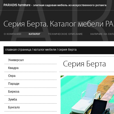
PARADIS furniture
- элитная садовая мебель из искусственного ротанга
Серия Берта. Каталог мебели PAR
О КОМПАНИИ
КАТАЛОГ
ТЕХНИЧЕСКОЕ ОПИСАНИЕ
НАЛИЧИЕ НА СКЛ
главная страница
/
каталог мебели
/
серия берта
Универсал
Серия Берта
Квадра
Охра
Паради
Бирюза
Зумба
Бунгало