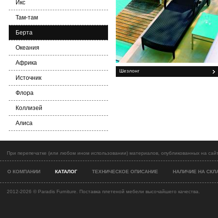
Икс
Там-там
Берта
Океания
Африка
Шезлонг
Источник
Флора
Коллизей
Алиса
При перепечатке (или любом ином использовании) материалов, опубликованных на сайт
О КОМПАНИИ
КАТАЛОГ
ТЕХНИЧЕСКОЕ ОПИСАНИЕ
НАЛИЧИЕ НА СКЛ
2012-2026 ©
Paradis Furniture. Поставка плетеной мебели высочайшего качества.