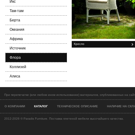
Икс
Там-там
Берта
Океания
Африка
Кресло
Источник
Флора
Коллизей
Алиса
При перепечатке (или любом ином использовании) материалов, опубликованных на сайт
О КОМПАНИИ
КАТАЛОГ
ТЕХНИЧЕСКОЕ ОПИСАНИЕ
НАЛИЧИЕ НА СКЛ
2012-2026 ©
Paradis Furniture. Поставка плетеной мебели высочайшего качества.