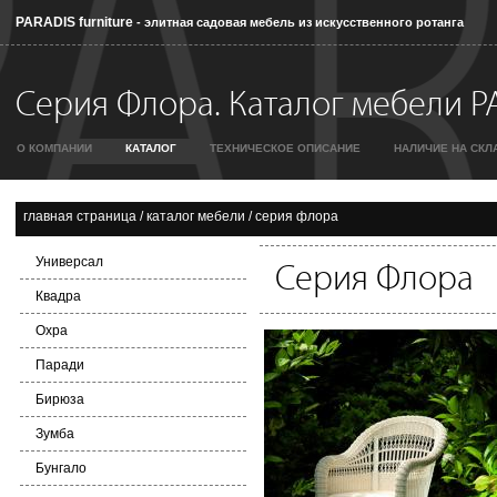
PARADIS furniture
- элитная садовая мебель из искусственного ротанга
Серия Флора. Каталог мебели PA
О КОМПАНИИ
КАТАЛОГ
ТЕХНИЧЕСКОЕ ОПИСАНИЕ
НАЛИЧИЕ НА СКЛ
главная страница
/
каталог мебели
/
серия флора
Универсал
Серия Флора
Квадра
Охра
Паради
Бирюза
Зумба
Бунгало