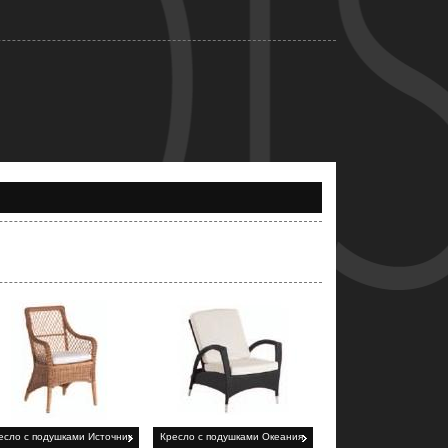
есло с подушками Источник
Кресло с подушками Океания