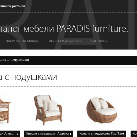
енного ротанга
алог мебели PARADIS furniture.
НАЛИЧИЕ НА СКЛАДЕ
ОПЛАТА И ДОСТАВКА
КОНТАКТЫ
сла с подушками
а с подушками
ми Алиса
Кресло с подушками Африка
Кресло с подушками Там-Там
Кр