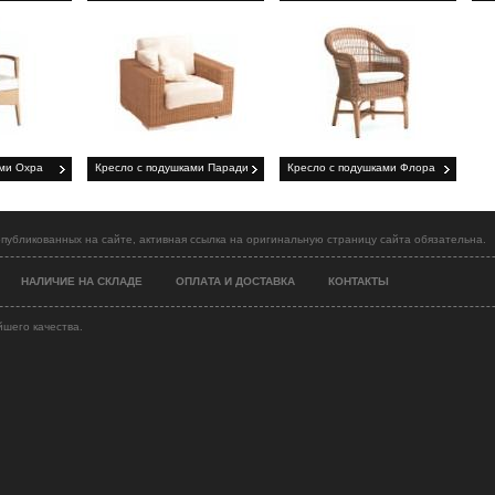
ами Охра
Кресло с подушками Паради
Кресло с подушками Флора
публикованных на сайте, активная ссылка на оригинальную страницу сайта обязательна.
НАЛИЧИЕ НА СКЛАДЕ
ОПЛАТА И ДОСТАВКА
КОНТАКТЫ
йшего качества.