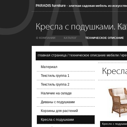
PARADIS furniture
- элитная садовая мебель из искусств
Кресла с подушками. Кат
О КОМПАНИИ
КАТАЛОГ
ТЕХНИЧЕСКОЕ ОПИСАНИЕ
главная страница
/
техническое описание мебели
/
кре
Материал
Кресл
Текстиль группа 1
Текстиль группа 2
Наличие на складе
Диваны с подушками
Корзины для растений
Кресла с подушками
Кресло с подушка