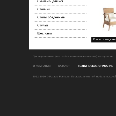
Скамейки для ног
Столики
Столы обеденные
Стулья
Шезлонги
Кресло с подушк
При перепечатке (или любом ином использовании) материалов, о
О КОМПАНИИ
КАТАЛОГ
ТЕХНИЧЕСКОЕ ОПИСАНИЕ
2012-2026 ©
Paradis Furniture. Поставка плетеной мебели высоча