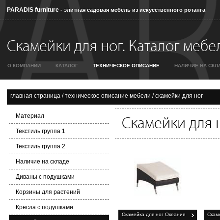
PARADIS furniture
- элитная садовая мебель из искусственного ротанга
Скамейки для ног. Каталог мебел
О КОМПАНИИ
КАТАЛОГ
ТЕХНИЧЕСКОЕ ОПИСАНИЕ
НАЛИЧИЕ НА СКЛ
главная страница
/
техническое описание мебели
/
скамейки для ног
Материал
Скамейки для 
Текстиль группа 1
Текстиль группа 2
Наличие на складе
Диваны с подушками
Корзины для растений
Кресла с подушками
Скамейка для ног Океания
Скам