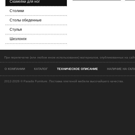
Скамейки для ног
Столики
Столы обеденные
Стулья
Шезлонги
При перепечатке (или любом ином использовании) материалов, опубликованных на сайт
О КОМПАНИИ
КАТАЛОГ
ТЕХНИЧЕСКОЕ ОПИСАНИЕ
НАЛИЧИЕ НА СКЛ
2012-2026 ©
Paradis Furniture. Поставка плетеной мебели высочайшего качества.