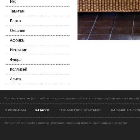
Икс
Там-там
Берта
Океания
Африка
Источник
Флора
Коллизей
Алиса
При перепечатке (или любом ином использовании) материалов, опубликованных на сайт
О КОМПАНИИ
КАТАЛОГ
ТЕХНИЧЕСКОЕ ОПИСАНИЕ
НАЛИЧИЕ НА СКЛ
2012-2026 ©
Paradis Furniture. Поставка плетеной мебели высочайшего качества.