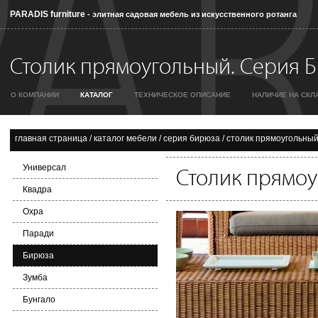
PARADIS furniture
- элитная садовая мебель из искусственного ротанга
Столик прямоугольный. Серия Б
О КОМПАНИИ
КАТАЛОГ
ТЕХНИЧЕСКОЕ ОПИСАНИЕ
НАЛИЧИЕ НА СКЛ
главная страница
/
каталог мебели
/
серия бирюза
/
столик прямоугольны
Универсал
Столик прямо
Квадра
Охра
Паради
Бирюза
Зумба
Бунгало