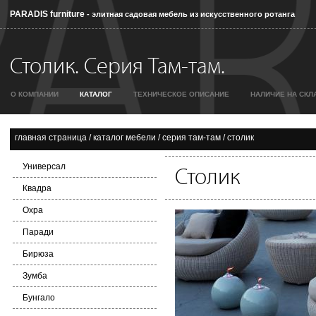
PARADIS furniture
- элитная садовая мебель из искусственного ротанга
Столик. Серия Там-там.
О КОМПАНИИ
КАТАЛОГ
ТЕХНИЧЕСКОЕ ОПИСАНИЕ
НАЛИЧИЕ НА СКЛ
главная страница
/
каталог мебели
/
серия там-там
/
столик
Универсал
Столик
Квадра
Охра
Паради
Бирюза
Зумба
Бунгало