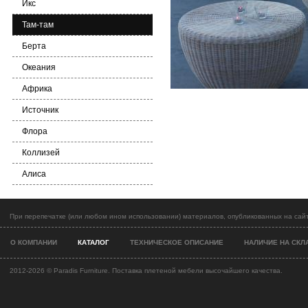
Икс
Там-там
Берта
Океания
Африка
Источник
Флора
Коллизей
Алиса
При перепечатке (или любом ином использовании) материалов, опубликованных на сайт
О КОМПАНИИ
КАТАЛОГ
ТЕХНИЧЕСКОЕ ОПИСАНИЕ
НАЛИЧИЕ НА СКЛ
2012-2026 ©
Paradis Furniture. Поставка плетеной мебели высочайшего качества.