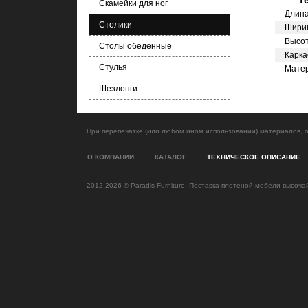
Т
Скамейки для ног
Длин
Столики
Шири
Высо
Столы обеденные
Карка
Стулья
Мате
Шезлонги
При перепечатке (или любом ином использовании) материалов, о
О КОМПАНИИ
КАТАЛОГ
ТЕХНИЧЕСКОЕ ОПИСАНИЕ
2012-2026 ©
Paradis Furniture. Поставка плетеной мебели высоча