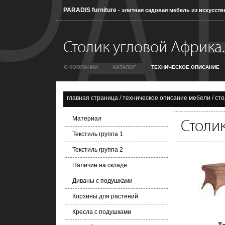
PARADIS furniture
- элитная садовая мебель из искусств
Столик угловой Африка.
О КОМПАНИИ
КАТАЛОГ
ТЕХНИЧЕСКОЕ ОПИСАНИЕ
главная страница
/
техническое описание мебели
/
сто
Материал
Столи
Текстиль группа 1
Текстиль группа 2
Наличие на складе
Диваны с подушками
Корзины для растений
Кресла с подушками