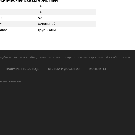
ехнические характеристики
а
70
на
70
та
52
с
алюминий
риал
круг 3-4мм
публикованных на сайте, активная ссылка на оригинальную страницу сайта обязательна.
НАЛИЧИЕ НА СКЛАДЕ
ОПЛАТА И ДОСТАВКА
КОНТАКТЫ
йшего качества.