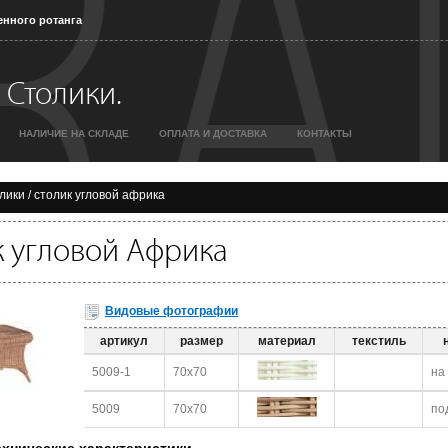
енного ротанга
 Столики.
НАЛИЧИЕ НА СКЛАДЕ
ОПЛАТА И ДОСТАВКА
КОНТАКТЫ
лики
/
столик угловой африка
к угловой Африка
Видовые фотографии
артикул
размер
материал
текстиль
5009-1
70x70
на
5009
70x70
по